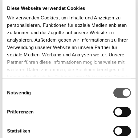
Diese Webseite verwendet Cookies
Wir verwenden Cookies, um Inhalte und Anzeigen zu
personalisieren, Funktionen für soziale Medien anbieten
zu können und die Zugriffe auf unsere Website zu
analysieren. Außerdem geben wir Informationen zu Ihrer
Die nominierten Titel und ihre Autor*innen
Verwendung unserer Website an unsere Partner für
entdecken: Das Taschenbuch „Deutscher Buchpreis
soziale Medien, Werbung und Analysen weiter. Unsere
2025: Die Nominierten“ bietet Leseproben der 20
Partner führen diese Informationen möglicherweise mit
Titel, die diesen Herbst für die Auszeichnung „Roman
weiteren Daten zusammen, die Sie ihnen bereitgestellt
des Jahres“ zur Wahl stehen. Darüber hinaus enthält
haben oder die sie im Rahmen Ihrer Nutzung der Dienste
gesammelt haben. Weitere Informationen finden Sie in
es weiterführende Informationen, die zum
Einwilligungsauswahl
unserer
Datenschutzerklärung.
Kennenlernen der Romane und ihrer Autor*innen
Notwendig
einladen. Das Lesebuch erscheint beim Verlag des
Technologie- und Informationsanbieters MVB. Ab
Präferenzen
dieser Woche ist das Buch deutschlandweit in vielen
Buchhandlungen kostenlos erhältlich.
Statistiken
Eine Übersicht der 20 Nominierten des Deutschen