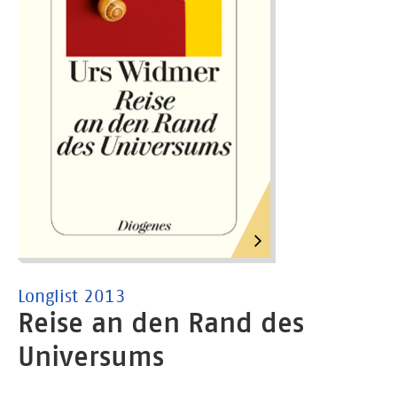
immer gehandelt haben. Doch während die Familie
Cohen die Emigration nach England vorbereitet,
verschwindet Anna in der Nacht des 9. Novembers
1938 spurlos. Wo soll Adam sie suchen? Sechzig
Jahre später liest Edward atemlos Seite um Seite und
erfährt, wie weit Adam auf seiner Suche nach Anna
gegangen ist…
Longlist 2013
Reise an den Rand des
Universums