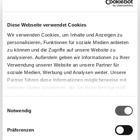
der Kalte Krieg, die sechziger Jahre. Und immer
wieder die Eltern, die großen Schatten in seinem
Werk. Auch wenn diese Erinnerungen oft von
Diese Webseite verwendet Cookies
Tragischem handeln, ihre Vitalität und
Anschaulichkeit sind unübertrefflich.
Wir verwenden Cookies, um Inhalte und Anzeigen zu
personalisieren, Funktionen für soziale Medien anbieten
zu können und die Zugriffe auf unsere Website zu
analysieren. Außerdem geben wir Informationen zu Ihrer
Verwendung unserer Website an unsere Partner für
soziale Medien, Werbung und Analysen weiter. Unsere
Partner führen diese Informationen möglicherweise mit
Longlist 2014
weiteren Daten zusammen, die Sie ihnen bereitgestellt
Das Sandkorn
haben oder die sie im Rahmen Ihrer Nutzung der Dienste
gesammelt haben. Weitere Informationen finden Sie in
Einwilligungsauswahl
unserer
Datenschutzerklärung.
Es sind die letzten Tage des Kaiserreichs, an der
Notwendig
Schwelle zum Ersten Weltkrieg. Jacob Tolmeyn,
Kunsthistoriker aus Berlin, befürchtet, wegen seiner
Mehr zeigen
Präferenzen
Homosexualität erpresst und verfolgt zu werden, und