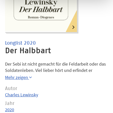
Longlist 2020
Der Halbbart
Der Sebi ist nicht gemacht für die Feldarbeit oder das
Soldatenleben. Viel lieber hört und erfindet er
Geschichten. Im Jahr 1313 hat so einer es nicht leicht
Mehr zeigen
in einem Dorf, wo die Hacke des Totengräbers täglich
Autor
zu hören ist und Engel kaum von Teufeln zu
Charles Lewinsky
unterscheiden sind. Doch vom Halbbart, einem
Fremden von weit her, erfährt der Junge, was die
Jahr
Menschen im Guten wie im Bösen auszeichnet – und
2020