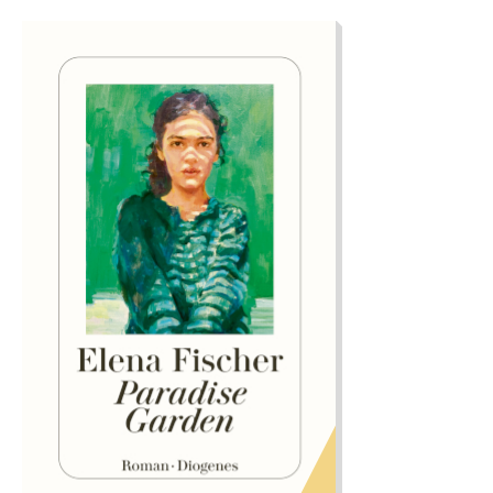
wie man auch in rauhen Zeiten das Beste aus sich
macht. Mehr zum Inhalt: Es ist ein sonderbarer
Fremder, der sich eines Tages am Rand des Dorfs
einen Unterstand baut. Er hat nur ein halbes Gesicht,
die Leute nennen ihn Halbbart. Er muss viel erlebt
haben, doch was genau, erzählt er nicht – auch nicht
dem jungen Sebi, der doch alles von ihm lernen und
wissen möchte. Der Sebi ist kein Kind mehr, aber auch
noch nicht erwachsen. Alle im Dorf glauben, dass er
mal ins Kloster geht – nach Einsiedeln, zu den
Mönchen, die man im Dorf nicht mehr mag, seit sie
willkürlich die Grenze verschieben und die Bauern zur
Waldarbeit abkommandieren. Mit seiner hellen,
arglosen Bubenstimme erzählt der Sebi von seinen
Erlebnissen in den aufregenden Jahren des frühen 14.
Jahrhunderts. Und das Erzählen hilft ihm beim
Verstehen.