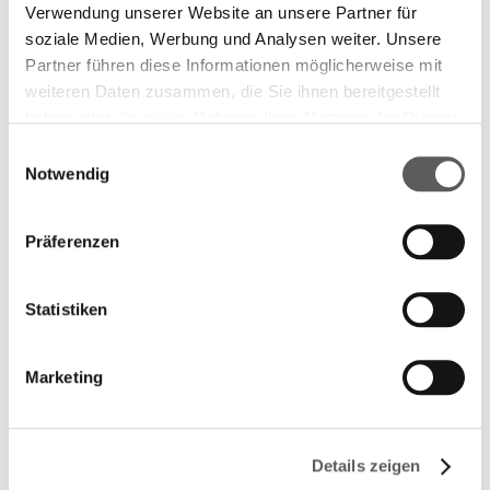
Verwendung unserer Website an unsere Partner für
soziale Medien, Werbung und Analysen weiter. Unsere
Partner führen diese Informationen möglicherweise mit
weiteren Daten zusammen, die Sie ihnen bereitgestellt
haben oder die sie im Rahmen Ihrer Nutzung der Dienste
gesammelt haben. Weitere Informationen finden Sie in
Einwilligungsauswahl
unserer
Datenschutzerklärung.
Notwendig
Präferenzen
Statistiken
Marketing
Details zeigen
Longlist 2016