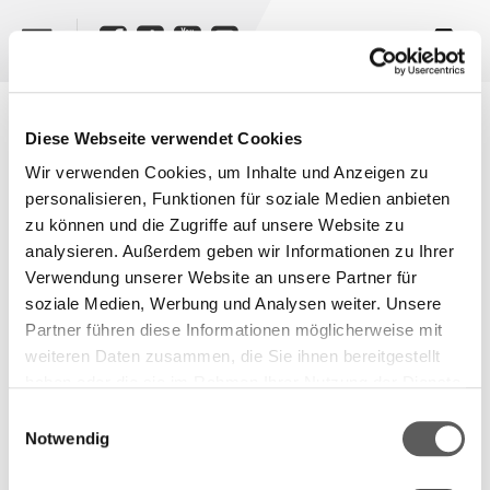
Select year...
Diese Webseite verwendet Cookies
Wir verwenden Cookies, um Inhalte und Anzeigen zu
2026
personalisieren, Funktionen für soziale Medien anbieten
Downloads
zu können und die Zugriffe auf unsere Website zu
analysieren. Außerdem geben wir Informationen zu Ihrer
Verwendung unserer Website an unsere Partner für
Download images and data on the German Book
soziale Medien, Werbung und Analysen weiter. Unsere
Prize
Partner führen diese Informationen möglicherweise mit
weiteren Daten zusammen, die Sie ihnen bereitgestellt
haben oder die sie im Rahmen Ihrer Nutzung der Dienste
Press photo: The jury of the German Book Prize
gesammelt haben. Weitere Informationen finden Sie in
2026
Einwilligungsauswahl
unserer
Datenschutzerklärung.
Notwendig
From left to right: Adam Soboczynski, Stefanie Kreuzer, Theresa
Donner, Emily Grunert, Cornelia Geißler, Maha El Hissy, Jan Ehlert