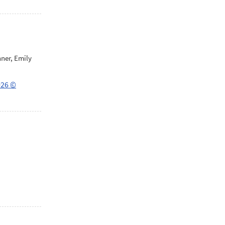
nner, Emily
026 ©