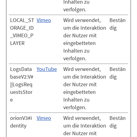
Inhalten zu
verfolgen.
LOCAL_ST
Vimeo
Wird verwendet,
Bestän
ORAGE_ID
um die Interaktion
dig
_VIMEO_P
der Nutzer mit
LAYER
eingebetteten
Inhalten zu
verfolgen.
LogsData
YouTube
Wird verwendet,
Bestän
baseV2:V#
um die Interaktion
dig
||LogsReq
der Nutzer mit
uestsStor
eingebetteten
e
Inhalten zu
verfolgen.
orionV3#i
Vimeo
Wird verwendet,
Bestän
dentity
um die Interaktion
dig
der Nutzer mit