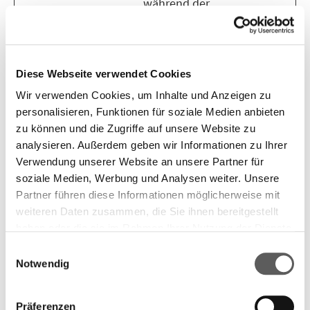
während der
Sitzung
nachzuverfolgen.
vuid
Vimeo
Sammelt Daten
400
Diese Webseite verwendet Cookies
über Besuche des
Tage
Benutzers auf der
Wir verwenden Cookies, um Inhalte und Anzeigen zu
Website, wie zum
personalisieren, Funktionen für soziale Medien anbieten
zu können und die Zugriffe auf unsere Website zu
Beispiel welche
analysieren. Außerdem geben wir Informationen zu Ihrer
Seiten gelesen
Verwendung unserer Website an unsere Partner für
wurden.
soziale Medien, Werbung und Analysen weiter. Unsere
Partner führen diese Informationen möglicherweise mit
weiteren Daten zusammen, die Sie ihnen bereitgestellt
Marketing (15)
haben oder die sie im Rahmen Ihrer Nutzung der Dienste
Marketing-Cookies werden verwendet, um
gesammelt haben. Weitere Informationen finden Sie in
Einwilligungsauswahl
Besuchern auf Webseiten zu folgen. Die Absicht ist,
unserer
Datenschutzerklärung.
Notwendig
Anzeigen zu zeigen, die relevant und ansprechend
für den einzelnen Benutzer sind und daher
Präferenzen