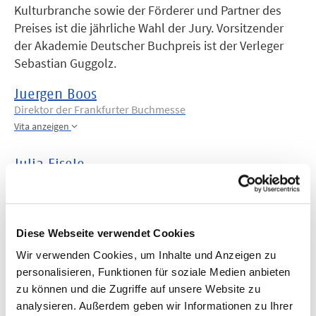
Kulturbranche sowie der Förderer und Partner des
Preises ist die jährliche Wahl der Jury. Vorsitzender
der Akademie Deutscher Buchpreis ist der Verleger
Sebastian Guggolz.
Juergen Boos
Direktor der Frankfurter Buchmesse
Vita anzeigen
Julia Eisele
Verlegerin Eisele Verlag / Mitglied des Sprecherkreises IG Belletristik und Sachbuch
Vita anzeigen
Diese Webseite verwendet Cookies
Daniel Fiedler
Leiter der Kulturredaktion „Kultur Berlin“ im ZDF
Wir verwenden Cookies, um Inhalte und Anzeigen zu
Vita anzeigen
personalisieren, Funktionen für soziale Medien anbieten
zu können und die Zugriffe auf unsere Website zu
Jürgen Fitschen
analysieren. Außerdem geben wir Informationen zu Ihrer