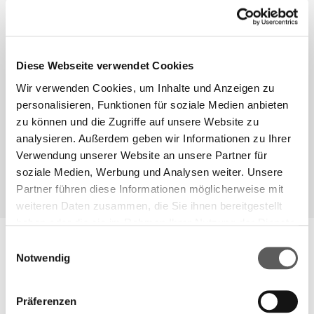
2026
Deutschland / Österreich / Schweiz
Diese Webseite verwendet Cookies
Wir verwenden Cookies, um Inhalte und Anzeigen zu
personalisieren, Funktionen für soziale Medien anbieten
106
180
zu können und die Zugriffe auf unsere Website zu
analysieren. Außerdem geben wir Informationen zu Ihrer
Verlage
Romane
Verwendung unserer Website an unsere Partner für
soziale Medien, Werbung und Analysen weiter. Unsere
Partner führen diese Informationen möglicherweise mit
weiteren Daten zusammen, die Sie ihnen bereitgestellt
haben oder die sie im Rahmen Ihrer Nutzung der Dienste
gesammelt haben. Weitere Informationen finden Sie in
Einwilligungsauswahl
unserer
Datenschutzerklärung.
Notwendig
2026
Präferenzen
Die Jury