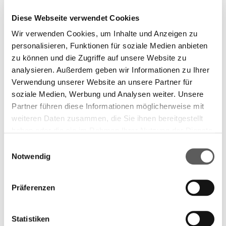
Diese Webseite verwendet Cookies
F
ür die Auszeichnung waren außerdem nominiert:
Wir verwenden Cookies, um Inhalte und Anzeigen zu
Kaleb Erdmann: Die Ausweichschule (park x
personalisieren, Funktionen für soziale Medien anbieten
ullstein), Jehona Kicaj: ë (Wallstein Verlag), Thomas
zu können und die Zugriffe auf unsere Website zu
Melle: Haus zur Sonne (Verlag Kiepenheuer & Witsch),
analysieren. Außerdem geben wir Informationen zu Ihrer
Fiona Sironic: Am Samstag gehen die Mädchen in den
Verwendung unserer Website an unsere Partner für
Wald und jagen Sachen in die Luft (Ecco Verlag),
soziale Medien, Werbung und Analysen weiter. Unsere
Christine Wunnicke: Wachs (Berenberg Verlag).
Partner führen diese Informationen möglicherweise mit
weiteren Daten zusammen, die Sie ihnen bereitgestellt
Die Preisträgerin wurde in einem mehrstufigen
haben oder die sie im Rahmen Ihrer Nutzung der Dienste
Prozess ausgewählt. Die siebenköpfige Jury sichtete
gesammelt haben. Weitere Informationen finden Sie in
Einwilligungsauswahl
229 Titel, die zwischen Oktober 2024 und dem 16.
unserer
Datenschutzerklärung.
Notwendig
September 2025 erschienen sind. Aus diesen
Romanen wurde eine 20 Titel umfassende Longlist
Präferenzen
zusammengestellt. Daraus haben die Juror*innen
sechs Titel für die Shortlist gewählt. Mit dem
Deutschen Buchpreis 2025 zeichnet die Stiftung
Statistiken