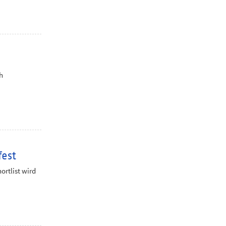
h
fest
hortlist wird