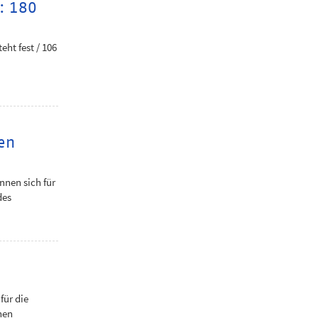
t: 180
eht fest / 106
en
nen sich für
des
für die
hen