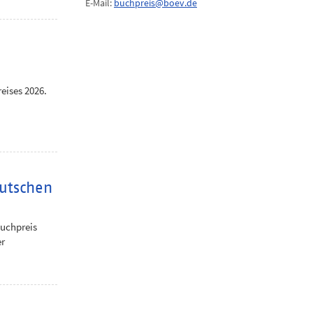
E-Mail:
buchpreis@boev.de
eises 2026.
utschen
Buchpreis
er