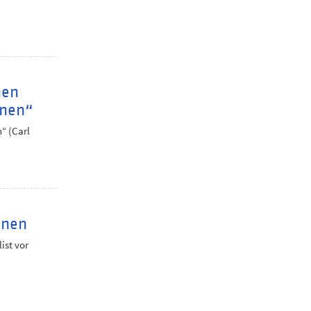
hen
nnen“
“ (Carl
innen
ist vor