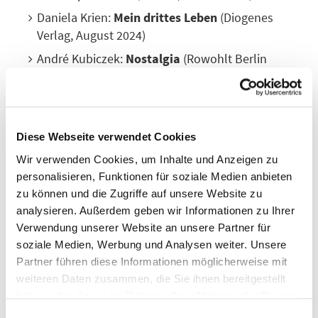
Daniela Krien:
Mein drittes Leben
(Diogenes
Verlag, August 2024)
André Kubiczek:
Nostalgia
(Rowohlt Berlin
Verlag, Mai 2024)
Ulla Lenze:
Das Wohlbefinden
(Klett-Cotta,
August 2024)
Diese Webseite verwendet Cookies
Clemens Meyer:
Die Projektoren
(S. Fischer
Verlag, August 2024)
Wir verwenden Cookies, um Inhalte und Anzeigen zu
personalisieren, Funktionen für soziale Medien anbieten
Max Oravin:
Toni & Toni
(Literaturverlag Droschl,
zu können und die Zugriffe auf unsere Website zu
August 2024)
analysieren. Außerdem geben wir Informationen zu Ihrer
Ronya Othmann:
Vierundsiebzig
(Rowohlt Verlag,
Verwendung unserer Website an unsere Partner für
März 2024)
soziale Medien, Werbung und Analysen weiter. Unsere
Partner führen diese Informationen möglicherweise mit
Mithu Sanyal:
Antichristie
(Hanser, September
weiteren Daten zusammen, die Sie ihnen bereitgestellt
2024)
haben oder die sie im Rahmen Ihrer Nutzung der Dienste
Stefanie Sargnagel:
Iowa
(Rowohlt Hundert
gesammelt haben. Weitere Informationen finden Sie in
Einwilligungsauswahl