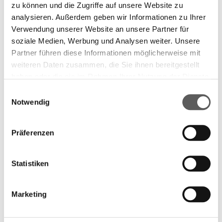
zu können und die Zugriffe auf unsere Website zu
analysieren. Außerdem geben wir Informationen zu Ihrer
Verwendung unserer Website an unsere Partner für
soziale Medien, Werbung und Analysen weiter. Unsere
Partner führen diese Informationen möglicherweise mit
weiteren Daten zusammen, die Sie ihnen bereitgestellt
haben oder die sie im Rahmen Ihrer Nutzung der Dienste
gesammelt haben. Weitere Informationen finden Sie in
Einwilligungsauswahl
unserer
Datenschutzerklärung.
Notwendig
Präferenzen
Statistiken
Marketing
Preisträger 2007