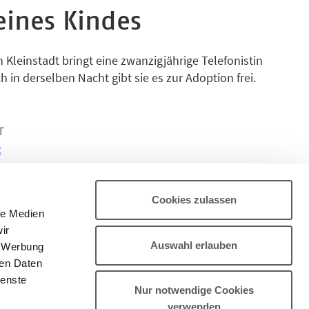
eines Kindes
 Kleinstadt bringt eine zwanzigjährige Telefonistin
h in derselben Nacht gibt sie es zur Adoption frei.
enden Kinderschwestern mit einem aus ihrer Sicht
onfrontiert: Das Baby scheint, anders als von der
iß« zu sein. Eine Sozialarbeiterin soll die wahre
r
des ermitteln. Dazu muss sie allerdings den Vater des
2
essen Identität die leibliche Mutter nicht preisgeben
Cookies zulassen
le Medien
ir
Auswahl erlauben
, Werbung
ren Daten
ienste
Nur notwendige Cookies
verwenden