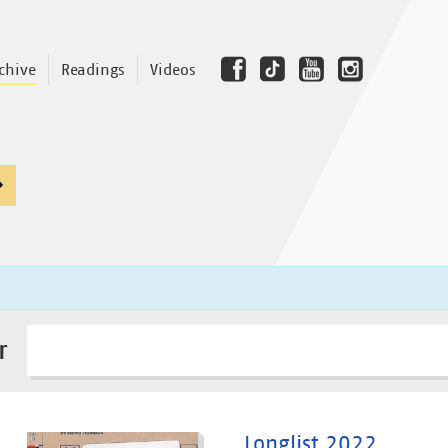
chive
Readings
Videos
r
Longlist 2022