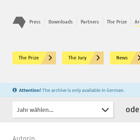
Press
Downloads
Partners
The Prize
Ar
The Prize
The Jury
News
Attention!
The archive is only available in German.
Jahr wählen...
ode
Autorin