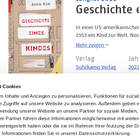
Geschichte 
In einer US-amerikanischen
1953 ein Kind zur Welt. Noc
Bald sehen sich die betreu
Mehr zeigen
schwerwiegenden Verdacht k
Mutter angegeben, nicht »we
Verlag
Jah
ethnische Herkunft des Kin
Suhrkamp Verlag
202
Kindes ausfindig machen, d
will.
t Cookies
 Inhalte und Anzeigen zu personalisieren, Funktionen für sozia
e Zugriffe auf unsere Website zu analysieren. Außerdem geben w
rwendung unserer Website an unsere Partner für soziale Medien
re Partner führen diese Informationen möglicherweise mit weite
ereitgestellt haben oder die sie im Rahmen Ihrer Nutzung der D
Informationen finden Sie in unserer
Datenschutzerklärung.