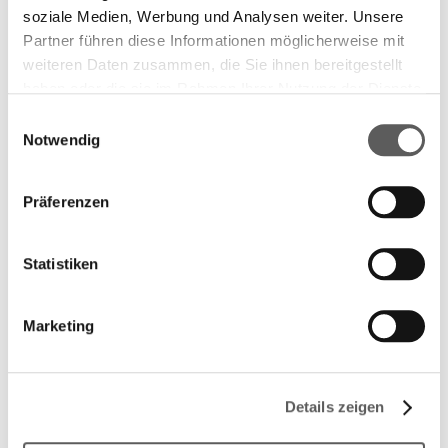
soziale Medien, Werbung und Analysen weiter. Unsere
Partner führen diese Informationen möglicherweise mit
weiteren Daten zusammen, die Sie ihnen bereitgestellt
haben oder die sie im Rahmen Ihrer Nutzung der Dienste
gesammelt haben. Weitere Informationen finden Sie in
Einwilligungsauswahl
unserer
Datenschutzerklärung.
Notwendig
Präferenzen
Statistiken
Marketing
Details zeigen
Longlist 2022