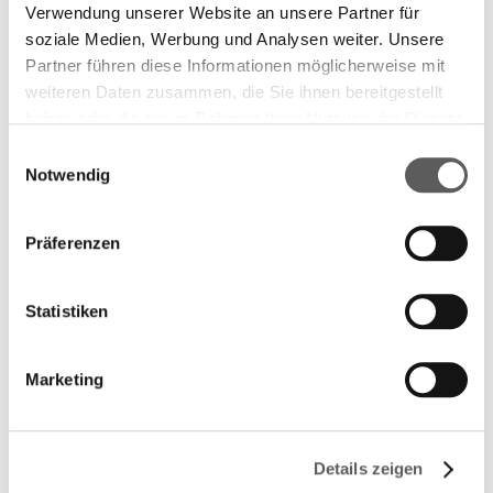
Verwendung unserer Website an unsere Partner für
soziale Medien, Werbung und Analysen weiter. Unsere
Partner führen diese Informationen möglicherweise mit
weiteren Daten zusammen, die Sie ihnen bereitgestellt
haben oder die sie im Rahmen Ihrer Nutzung der Dienste
gesammelt haben. Weitere Informationen finden Sie in
Einwilligungsauswahl
unserer
Datenschutzerklärung.
Notwendig
Präferenzen
Statistiken
Marketing
Details zeigen
Longlist 2007