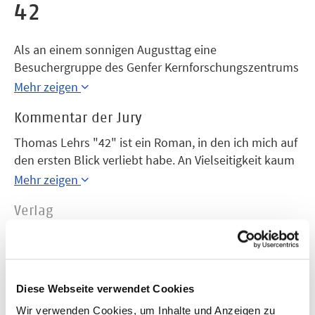
42
Als an einem sonnigen Augusttag eine
Besuchergruppe des Genfer Kernforschungszentrums
CERN wieder ans Tageslicht tritt, ist ganz Europa in
Mehr zeigen
einen Dornröschenschlaf gefallen: Die Zeit steht still.
Kommentar der Jury
Die 70 „Chronifizierten“ finden sich in einer
traumatischen Situation aus Einsamkeit,
Thomas Lehrs "42" ist ein Roman, in den ich mich auf
Ohnmachtsgefühlen und mörderischen
den ersten Blick verliebt habe. An Vielseitigkeit kaum
Auseinandersetzungen wieder, bis nach fünf Jahren
zu überbieten: ein Thriller, eine Endzeitgeschichte,
Mehr zeigen
die Weltzeit plötzlich für drei kostbare Sekunden
eine Variation auf menschliche Eitelkeiten und
weitertickt.
Verlag
Begierden und gleichzeitig eine große Metapher des
Aufbau-Verlag
Stillstands und der Unfähigkeit des postmodernen
Menschen, mit seiner Umgebung in natürliche
Jahr
Beziehungen zu treten. Das Ganze geschrieben in
2005
einer beeindruckenden, reichen, souveränen Sprache,
Diese Webseite verwendet Cookies
die gewissermaßen die Arme ausbreitet und sagt:
Wir verwenden Cookies, um Inhalte und Anzeigen zu