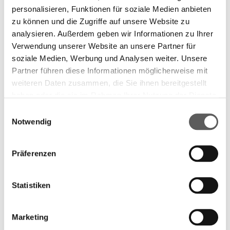
Komm her, setz dich hin, ich habe etwas zu erzählen.
personalisieren, Funktionen für soziale Medien anbieten
Ein Buch mit hoher Sogwirkung. Ich wünsche ihm und
zu können und die Zugriffe auf unsere Website zu
seinem Autor alles Gute.
analysieren. Außerdem geben wir Informationen zu Ihrer
Verwendung unserer Website an unsere Partner für
soziale Medien, Werbung und Analysen weiter. Unsere
Partner führen diese Informationen möglicherweise mit
weiteren Daten zusammen, die Sie ihnen bereitgestellt
haben oder die sie im Rahmen Ihrer Nutzung der Dienste
gesammelt haben. Weitere Informationen finden Sie in
Einwilligungsauswahl
unserer
Datenschutzerklärung.
Notwendig
Präferenzen
Statistiken
Marketing