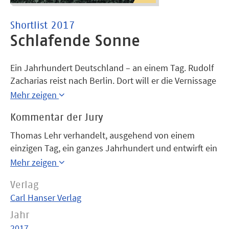
Shortlist 2017
Schlafende Sonne
Ein Jahrhundert Deutschland – an einem Tag. Rudolf
Zacharias reist nach Berlin. Dort will er die Vernissage
seiner früheren Studentin Milena Sonntag besuchen.
Mehr zeigen
In ihrer Ausstellung „Schlafende Sonne“ zieht Milena
Kommentar der Jury
nicht nur eine künstlerische Lebensbilanz, sondern
die ihrer Zeit. Wie in Bildern einer Ausstellung erzählt
Thomas Lehr verhandelt, ausgehend von einem
dieser Roman von den historischen Katastrophen und
einzigen Tag, ein ganzes Jahrhundert und entwirft ein
von den privaten Verwicklungen dreier Menschen,
Geschichtslabyrinth, in dem er die komplexen
Mehr zeigen
führt von den Schlachtfeldern des Ersten Weltkriegs
Ereignisse und Verwerfungen souverän platziert und –
bis ins heutige Berlin.
Verlag
im Wortsinn – neu zur Sprache bringt. Mit einer
Carl Hanser Verlag
Mischung aus spannender Erzählung, Reflexion und
ästhetischem Wagemut bricht er mit unseren
Jahr
Wahrnehmungsmustern und macht die Literatur
2017