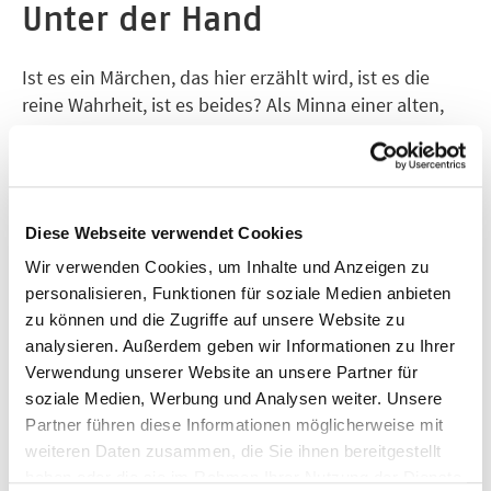
Unter der Hand
Ist es ein Märchen, das hier erzählt wird, ist es die
reine Wahrheit, ist es beides? Als Minna einer alten,
aus Ostpreußen stammenden Dame begegnet,
Mehr zeigen
beginnt sich ein Beziehungskarussell zu drehen, bei
Verlag
dem Vergangenheit und Gegenwart
Jung und Jung Verlag
durcheinandergewirbelt scheinen und der Glanz
Diese Webseite verwendet Cookies
früherer und ferner Zeiten sich ins heutige München
Jahr
mischt. Einmal mehr zeigt sich, dass das Leben ein
Wir verwenden Cookies, um Inhalte und Anzeigen zu
2013
Kreislauf aus Geburt und Tod ist. Als Frühchen ist
personalisieren, Funktionen für soziale Medien anbieten
zu können und die Zugriffe auf unsere Website zu
Minna auf die Welt gekommen, und auch ihr Ende, ob
analysieren. Außerdem geben wir Informationen zu Ihrer
wahr oder erfunden, lässt nicht allzu lange auf sich
Verwendung unserer Website an unsere Partner für
warten. In aller Abgründigkeit führt "UnterderHand"
soziale Medien, Werbung und Analysen weiter. Unsere
nach Utopia und wieder zurück. An ein Ziel, das es
Partner führen diese Informationen möglicherweise mit
wirklich gibt: Schwarzort.
weiteren Daten zusammen, die Sie ihnen bereitgestellt
haben oder die sie im Rahmen Ihrer Nutzung der Dienste