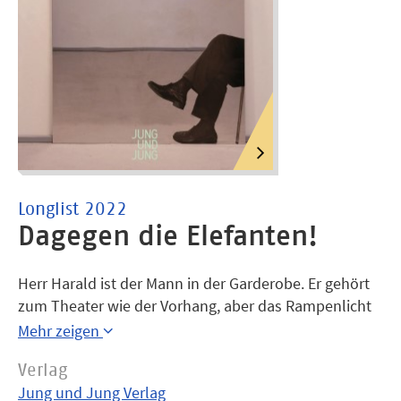
Longlist 2022
Dagegen die Elefanten!
Herr Harald ist der Mann in der Garderobe. Er gehört
zum Theater wie der Vorhang, aber das Rampenlicht
ist für andere. Eines Abends bleibt ein Mantel zurück,
Mehr zeigen
in dem Herr Harald eine Pistole findet. Was will er
Verlag
damit tun? Er kann sich schlecht gegen alles zur Wehr
Jung und Jung Verlag
setzen, was ihm an der Welt und den Mitmenschen