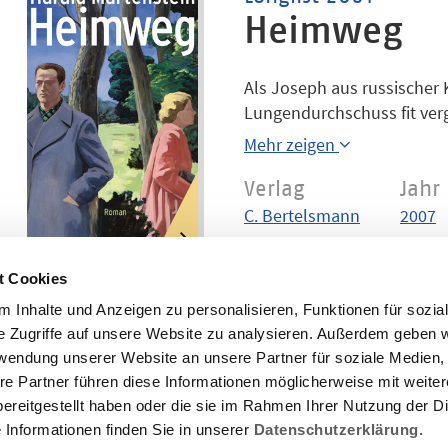
Heimweg
Als Joseph aus russischer 
Lungendurchschuss fit ver
Dass er von seiner Frau, d
Mehr zeigen
überrascht den Realisten ni
verblüfft ihn dennoch. Ein
Verlag
Jahr
falschen Versprechungen d
C. Bertelsmann
2007
t Cookies
 Inhalte und Anzeigen zu personalisieren, Funktionen für sozia
e Zugriffe auf unsere Website zu analysieren. Außerdem geben w
rwendung unserer Website an unsere Partner für soziale Medien
re Partner führen diese Informationen möglicherweise mit weite
ereitgestellt haben oder die sie im Rahmen Ihrer Nutzung der D
Informationen finden Sie in unserer
Datenschutzerklärung.