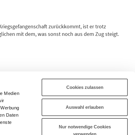
Kriegsgefangenschaft zurückkommt, ist er trotz
glichen mit dem, was sonst noch aus dem Zug steigt.
er schönen Tänzerin vom Rhein, nicht abgeholt wird,
cht. Aber das Eifersuchtsdrama, in das er hineingerät,
 Roman über die Geister der Vergangenheit und die
er Zukunft.
Cookies zulassen
le Medien
ir
Auswahl erlauben
, Werbung
ren Daten
ienste
Nur notwendige Cookies
verwenden