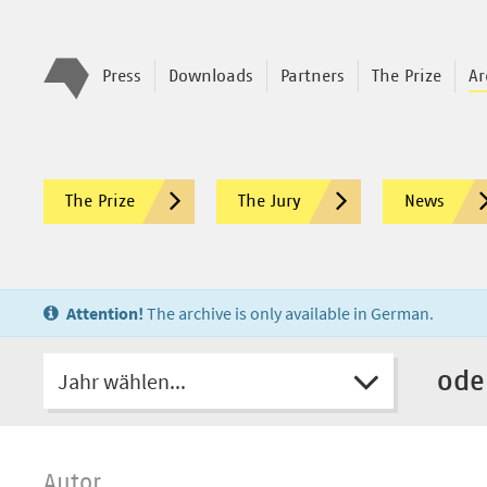
Press
Downloads
Partners
The Prize
Ar
The Prize
The Jury
News
Attention!
The archive is only available in German.
Jahr wählen...
ode
Autor