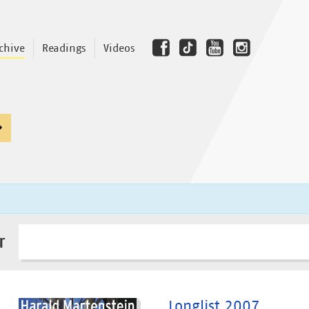
chive
Readings
Videos
r
Longlist 2007