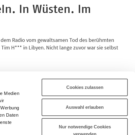
ln. In Wüsten. Im
aus dem Radio vom gewaltsamen Tod des berühmten
 Tim H*** in Libyen. Nicht lange zuvor war sie selbst
rkriegsland Liberia. So erzählt sie von seinem Leben
ber auch von ihren eigenen Erfahrungen an den
 Afghanistan und im Dschungel von Papua-Neuguinea,
nd im Kaukasus. Ihre Erfahrungen mischen sich mit
n der Welt, die versuchen, unsere globale Gegenwart
Cookies zulassen
le Medien
ir
Auswahl erlauben
, Werbung
ren Daten
ienste
Nur notwendige Cookies
verwenden