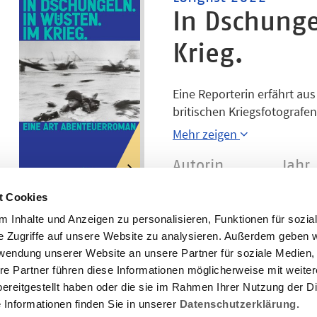
In Dschunge
Krieg.
Eine Reporterin erfährt 
britischen Kriegsfotografen
mit ihm unterwegs im Bürge
Mehr zeigen
und von seinem Sterben, a
verschiedensten Orten, in
Autorin
Jahr
im Inneren der Mongolei u
Gabriele Riedle
2022
t Cookies
Bildern und Beschreibunge
zu deuten.
 Inhalte und Anzeigen zu personalisieren, Funktionen für sozia
e Zugriffe auf unsere Website zu analysieren. Außerdem geben w
rwendung unserer Website an unsere Partner für soziale Medien
re Partner führen diese Informationen möglicherweise mit weite
ereitgestellt haben oder die sie im Rahmen Ihrer Nutzung der D
Informationen finden Sie in unserer
Datenschutzerklärung.