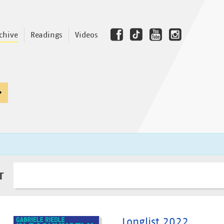
chive
Readings
Videos
r
Longlist 2022