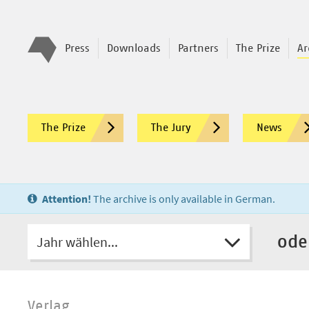
Press
Downloads
Partners
The Prize
Ar
The Prize
The Jury
News
Attention!
The archive is only available in German.
Jahr wählen...
ode
Verlag