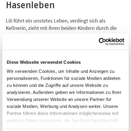
Hasenleben
Lili führt ein unstetes Leben, verdingt sich als
Kellnerin, zieht mit ihren beiden Kindern durch die
Schweiz. Sie träumt von einer guten Ausbildung,
Mehr zeigen
einem Familienleben, während sie die Nächte in
Autor
dunklen Kellern durchtanzt, ihre Kinder sich selbst
Jens Steiner
überlässt. Der kleine Werner streift unablässig durch
Diese Webseite verwendet Cookies
Hotelflure und spioniert die Gäste aus. Er träumt
Jahr
davon zu sein wie seine ältere Schwester. Emma ist
Wir verwenden Cookies, um Inhalte und Anzeigen zu
2011
ruhiger, sitzt oft einfach am Fenster und ritzt an ihren
personalisieren, Funktionen für soziale Medien anbieten
zu können und die Zugriffe auf unsere Website zu
Armen. In St. Moritz taucht eines Tages ein Mann auf,
analysieren. Außerdem geben wir Informationen zu Ihrer
dessen Name allen dreien sehr bekannt vorkommt.
Verwendung unserer Website an unsere Partner für
Und Lili ergreift einmal mehr die Flucht, bis – ja, bis
soziale Medien, Werbung und Analysen weiter. Unsere
ihr Leben durch ein tragisches Ereignis endgültig aus
Partner führen diese Informationen möglicherweise mit
den Fugen gerät.
weiteren Daten zusammen, die Sie ihnen bereitgestellt
haben oder die sie im Rahmen Ihrer Nutzung der Dienste