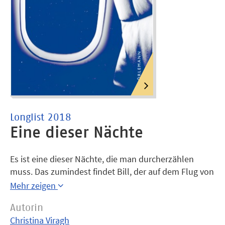
Longlist 2018
Eine dieser Nächte
Es ist eine dieser Nächte, die man durcher­zählen
muss. Das zumindest findet Bill, der auf dem Flug von
Bangkok nach Zürich neben Emma sitzt. Bill geht ihr
Mehr zeigen
gehörig auf die Nerven. Mit Donnerstimme erzählt er
Autorin
aus seinem Leben – und um sein Leben, und nicht
Christina Viragh
nur Emma, sondern auch andere Passagiere sind