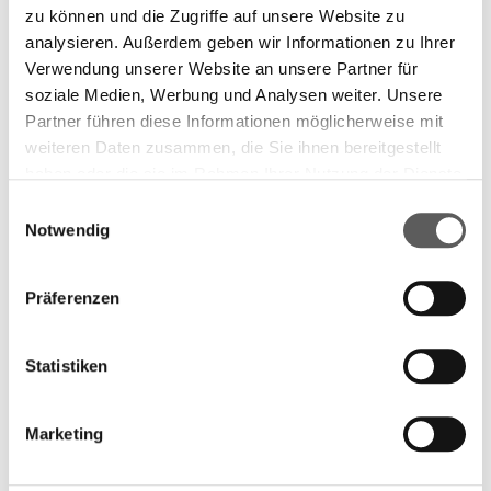
zu können und die Zugriffe auf unsere Website zu
analysieren. Außerdem geben wir Informationen zu Ihrer
Verwendung unserer Website an unsere Partner für
soziale Medien, Werbung und Analysen weiter. Unsere
Partner führen diese Informationen möglicherweise mit
weiteren Daten zusammen, die Sie ihnen bereitgestellt
haben oder die sie im Rahmen Ihrer Nutzung der Dienste
gesammelt haben. Weitere Informationen finden Sie in
Einwilligungsauswahl
unserer
Datenschutzerklärung.
Notwendig
Präferenzen
Statistiken
Marketing