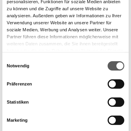
personalisieren, Funktionen für soziale Medien anbieten
zu können und die Zugriffe auf unsere Website zu
analysieren. Außerdem geben wir Informationen zu Ihrer
Verwendung unserer Website an unsere Partner für
soziale Medien, Werbung und Analysen weiter. Unsere
Partner führen diese Informationen möglicherweise mit
weiteren Daten zusammen, die Sie ihnen bereitgestellt
haben oder die sie im Rahmen Ihrer Nutzung der Dienste
gesammelt haben. Weitere Informationen finden Sie in
Einwilligungsauswahl
unserer
Datenschutzerklärung.
Notwendig
Präferenzen
Statistiken
Marketing
Shortlist 2011