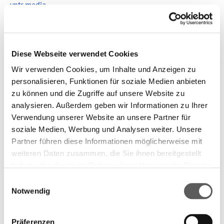
vntr.media
Shortlist 2021
Download information on the nominated titles
Diese Webseite verwendet Cookies
Shortlist 2021: List with book covers
Shortlist 2021: Further information
Wir verwenden Cookies, um Inhalte und Anzeigen zu
personalisieren, Funktionen für soziale Medien anbieten
Photos: Shortlist 2021
zu können und die Zugriffe auf unsere Website zu
Press photo for download
analysieren. Außerdem geben wir Informationen zu Ihrer
Press photo Shortlist 2021 (lying) © vntr.media
Verwendung unserer Website an unsere Partner für
soziale Medien, Werbung und Analysen weiter. Unsere
Press photo Shortlist 2021 (standing) © vntr.media
Partner führen diese Informationen möglicherweise mit
Photos: Longlist 2021
weiteren Daten zusammen, die Sie ihnen bereitgestellt
Press photos for download
haben oder die sie im Rahmen Ihrer Nutzung der Dienste
gesammelt haben. Weitere Informationen finden Sie in
Einwilligungsauswahl
Press photos longlist 2021 © vntr.media
unserer
Datenschutzerklärung.
Notwendig
Press photos longlist 2021 © vntr.media
Press photos longlist 2021 © vntr.media
Präferenzen