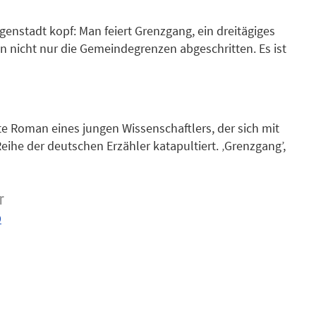
genstadt kopf: Man feiert Grenzgang, ein dreitägiges
n nicht nur die Gemeindegrenzen abgeschritten. Es ist
ie die Protagonisten aus Berlin und Köln in die
ort in einen Swinger-Club in Frankfurt führt. Schnell
erheiten abhanden denn das Eis ist dünn, auf dem
wurden.
ste Roman eines jungen Wissenschaftlers, der sich mit
eihe der deutschen Erzähler katapultiert. ‚Grenzgang’,
aff in Nordhessen, das nur alle sieben Jahre
e Grenzen sprengt. Die Menschen geraten außer Rand
ag wieder einfängt. Ein Heimatroman, der uns eine
r
9