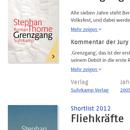
Alle sieben Jahre steht Ber
Volksfest, und dabei werde
die Jagd nach dem Glück, d
Mehr zeigen
hessische Provinz und von d
kommen vermeintliche Sich
Kommentar der Jury
Lebensentwürfe errichtet 
‚Grenzgang’, das ist der er
seinem Debüt in die erste R
das ist ein Fest in einem K
Mehr zeigen
stattfindet, dann aber all
und Band, bis sie der Allt
Verlag
Jah
ganze Welt erschließt.
Suhrkamp Verlag
200
Shortlist 2012
Fliehkräfte