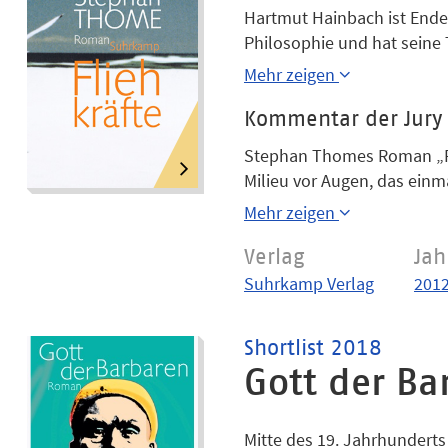
Hartmut Hainbach ist Ende f
Philosophie und hat seine 
immer noch liebt. Dennoch i
Mehr zeigen
gezogen, sodass aus der E
gemeinsame Tochter hält di
Kommentar der Jury
Universitäten nimmt Hartmu
Stephan Thomes Roman „Fl
einem Berufswechsel gemach
Milieu vor Augen, das einma
dem er dachte, dass die wi
jedoch mit Wucht auseinande
Mehr zeigen
daherkommenden Roman näml
einsehen muss, dass ihr ga
Verlag
Jah
eine viel größere Desillusi
Suhrkamp Verlag
201
alter, humanistischer Gel
Shortlist 2018
Gott der Ba
Mitte des 19. Jahrhunderts