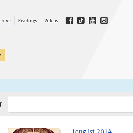
chive
Readings
Videos
r
Longlist 2014