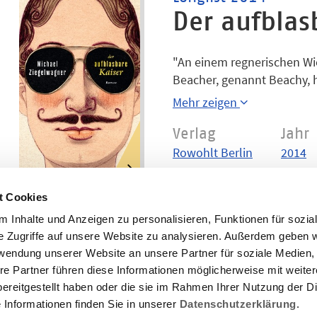
Der aufblas
"An einem regnerischen Wi
Beacher, genannt Beachy, h
und gerät in eine monarch
Mehr zeigen
gerade recht, denn der «Le
Habsburg als Kaiser inthro
Verlag
Jahr
einer überhaupt vollumfän
Rowohlt Berlin
2014
möglicherweise gebrochen
Konstellation im Büro, e
t Cookies
ihrem etwas kühlen Liebhab
Legitimisten und ihrem fes
 Inhalte und Anzeigen zu personalisieren, Funktionen für sozia
e Zugriffe auf unsere Website zu analysieren. Außerdem geben w
Herrn Blawicz. Bald gerät si
rwendung unserer Website an unsere Partner für soziale Medien
von der Anwesenheit Veras
re Partner führen diese Informationen möglicherweise mit weite
Weltordnung wieder ins Lo
ereitgestellt haben oder die sie im Rahmen Ihrer Nutzung der D
erzählt mit zärtlicher Iron
Informationen finden Sie in unserer
Datenschutzerklärung.
ihren monarchistischen A