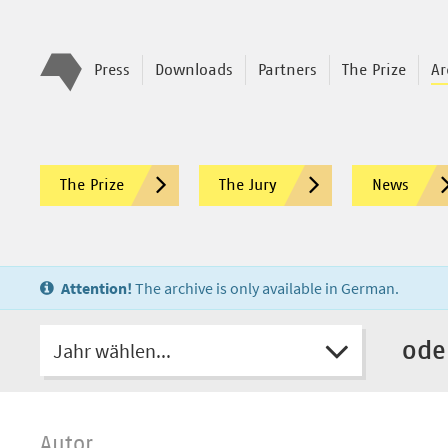
Press
Downloads
Partners
The Prize
Ar
The Prize
The Jury
News
Attention!
The archive is only available in German.
Jahr wählen...
ode
Autor