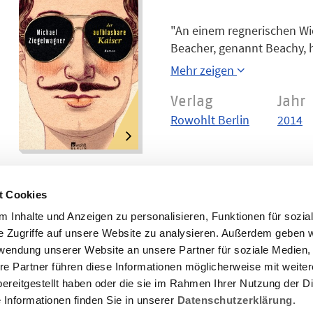
"An einem regnerischen Wi
Beacher, genannt Beachy, h
und gerät in eine monarch
Mehr zeigen
gerade recht, denn der «Le
Habsburg als Kaiser inthro
Verlag
Jahr
einer überhaupt vollumfän
Rowohlt Berlin
2014
möglicherweise gebrochen
Konstellation im Büro, e
ihrem etwas kühlen Liebhab
Legitimisten und ihrem fes
t Cookies
Herrn Blawicz. Bald gerät si
 Inhalte und Anzeigen zu personalisieren, Funktionen für sozia
von der Anwesenheit Veras
e Zugriffe auf unsere Website zu analysieren. Außerdem geben w
Weltordnung wieder ins Lo
rwendung unserer Website an unsere Partner für soziale Medien
erzählt mit zärtlicher Iron
re Partner führen diese Informationen möglicherweise mit weite
ihren monarchistischen A
ereitgestellt haben oder die sie im Rahmen Ihrer Nutzung der D
uns alle gelegentlich befa
Informationen finden Sie in unserer
Datenschutzerklärung.