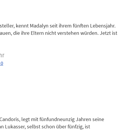
steller, kennt Madalyn seit ihrem fünften Lebensjahr.
uen, die ihre Eltern nicht verstehen würden. Jetzt ist
e erste, ausweglos komplizierte Liebesgeschichte.
es andere als ein leichter Fall ist - er wurde bei einem
in notorischer Lügner. Oder spricht er vielleicht doch
hr
10
Candoris, legt mit fünfundneunzig Jahren seine
 Lukasser, selbst schon über fünfzig, ist