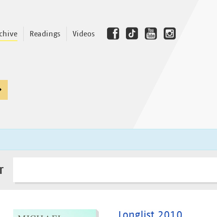
chive
Readings
Videos
r
Longlist 2010