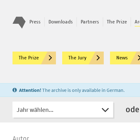
Press
Downloads
Partners
The Prize
Ar
The Prize
The Jury
News
Attention!
The archive is only available in German.
Jahr wählen...
ode
Autor