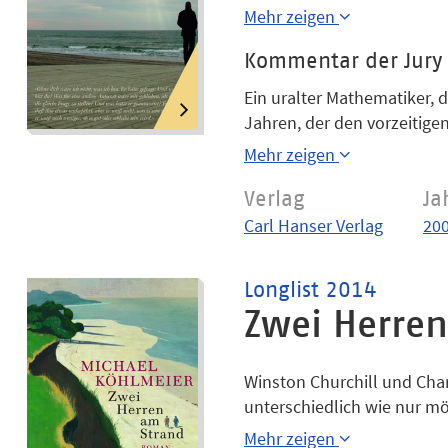
Schriftsteller und mit der 
Mehr zeigen
von seiner und Candoris’ 
Roman erzählt von persönl
Kommentar der Jury
Leben, von Geist und Ungei
Ein uralter Mathematiker, d
Jahren, der den vorzeitige
erzählt Michael Köhlmeier 
Mehr zeigen
plastischer Nebenfiguren u
kluger Fiktionen zeichnen 
Verlag
Ja
bietet.
Carl Hanser Verlag
20
Longlist 2014
Zwei Herre
Winston Churchill und Char
unterschiedlich wie nur mö
weltberühmter Komiker das
Mehr zeigen