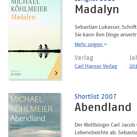
Madalyn
Sebastian Lukasser, Schrift
Sie kann ihm Dinge anvertra
sie vierzehn und erlebt ihr
Mehr zeigen
Kompliziert, weil Moritz all
Einbruch erwischt und ist e
Verlag
Ja
die Wahrheit?
Carl Hanser Verlag
20
Shortlist 2007
Abendland
Der Weltbürger Carl Jacob 
Lebensbeichte ab. Sebastian