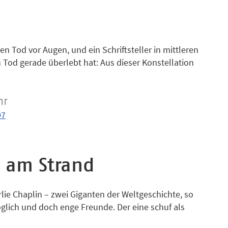
Aufzeichnung betraut. Er vermischt die Geschichten
Familie zum Panorama eines ganzen Jahrhunderts. Der
ichen und politischen Hoffnungen, von Kunst und
st einer Epoche.
en Tod vor Augen, und ein Schriftsteller in mittleren
n Tod gerade überlebt hat: Aus dieser Konstellation
die Geschichte eines Jahrhunderts. Eine Vielzahl
nd eine überwältigende Fülle historischer Fakten und
einen Roman aus, der 800 Seiten kurzweiliger Lektüre
hr
07
n am Strand
lie Chaplin – zwei Giganten der Weltgeschichte, so
glich und doch enge Freunde. Der eine schuf als
 Meisterwerk "Der große Diktator", der andere führte