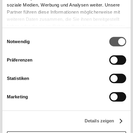
soziale Medien, Werbung und Analysen weiter. Unsere
Partner führen diese Informationen möglicherweise mit
weiteren Daten zusammen, die Sie ihnen bereitgestellt
haben oder die sie im Rahmen Ihrer Nutzung der Dienste
gesammelt haben. Weitere Informationen finden Sie in
Einwilligungsauswahl
unserer
Datenschutzerklärung.
Notwendig
Präferenzen
Statistiken
Marketing
Details zeigen
Longlist 2014