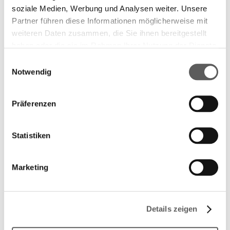
soziale Medien, Werbung und Analysen weiter. Unsere
Partner führen diese Informationen möglicherweise mit
weiteren Daten zusammen, die Sie ihnen bereitgestellt
haben oder die sie im Rahmen Ihrer Nutzung der Dienste
gesammelt haben. Weitere Informationen finden Sie in
Einwilligungsauswahl
unserer
Datenschutzerklärung.
Notwendig
Präferenzen
Statistiken
Marketing
Details zeigen
Longlist 2020