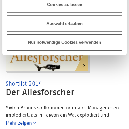
Cookies zulassen
Auswahl erlauben
Nur notwendige Cookies verwenden
Shortlist 2014
Der Allesforscher
Sixten Brauns vollkommen normales Managerleben
implodiert, als in Taiwan ein Wal explodiert und
Sixten von einem Teil des Wal-Innenlebens k.o.
Mehr zeigen