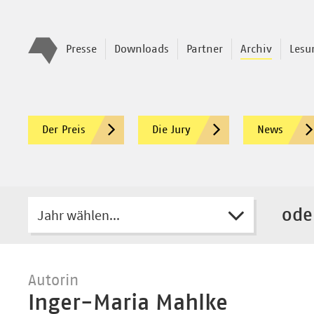
Presse
Downloads
Partner
Archiv
Lesu
Der Preis
Die Jury
News
Jahr wählen...
ode
Autorin
Inger-Maria Mahlke