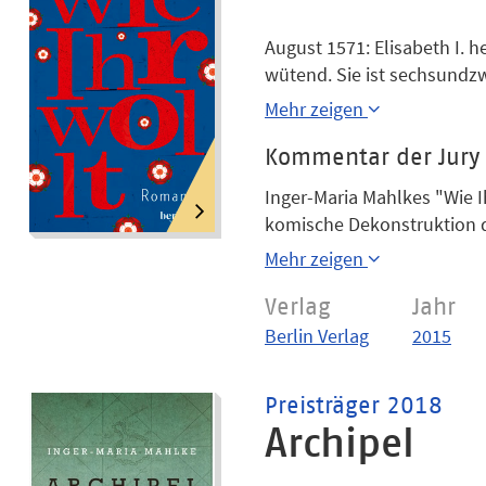
August 1571: Elisabeth I. h
wütend. Sie ist sechsundz
Mary Grey will frei sein, e
Mehr zeigen
Stiefkinder. Nichts von al
begehrt sie auf. Sie beschl
Kommentar der Jury
dem Königshof. Dabei stellt
Inger-Maria Mahlkes "Wie Ih
ebenso willkürlich und unf
komische Dekonstruktion d
Anzeichen gibt, wieder i
toten Winkel eines Kammers
Mehr zeigen
kleinwüchsigen Herrscheri
gefangen im Kerker ihres Kö
Verlag
Jahr
fulminantes Stück weiblic
Berlin Verlag
2015
Gegenwartskritik im Tudo
Preisträger 2018
Archipel