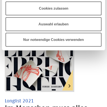
Scheitern an der Realität mit einem faszinierend
eigenen Ton wieder neu. Europa wird in diesem Buch
Cookies zulassen
größer, es wird aber noch keine Heimat.
Auswahl erlauben
Nur notwendige Cookies verwenden
Longlist 2021