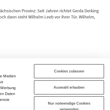
sächsischen Provinz: Seit Jahren richtet Gerda Derking
doch dann steht Wilhelm Leeb vor ihrer Tür. Wilhelm,
ren sitzen ließ, um sich die Tochter von Bauer Kruse
chern. Der als überzeugter Nazi in den Krieg zog und
sgefangenschaft zurückkehrte. Nun zeichnet sich auf
 ab, der über das Erträgliche hinausgeht. Gerda ahnt:
eebs ohne sie nicht gewachsen.
Cookies zulassen
le Medien
ir
Auswahl erlauben
, Werbung
ren Daten
ienste
Nur notwendige Cookies
verwenden