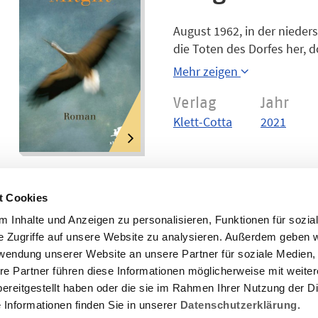
August 1962, in der nieder
die Toten des Dorfes her, 
der Gerda vor so vielen Jah
Mehr zeigen
mit der hohen Mitgift zu si
erst nach Jahren der Krieg
Verlag
Jahr
seinem Gesicht ein Schmerz
Klett-Cotta
2021
Dieser Tragödie sind die L
t Cookies
 Inhalte und Anzeigen zu personalisieren, Funktionen für sozia
e Zugriffe auf unsere Website zu analysieren. Außerdem geben w
rwendung unserer Website an unsere Partner für soziale Medien
re Partner führen diese Informationen möglicherweise mit weite
ereitgestellt haben oder die sie im Rahmen Ihrer Nutzung der D
Informationen finden Sie in unserer
Datenschutzerklärung.