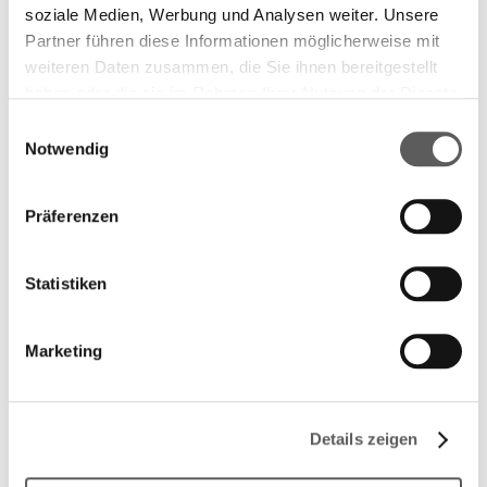
soziale Medien, Werbung und Analysen weiter. Unsere
Partner führen diese Informationen möglicherweise mit
weiteren Daten zusammen, die Sie ihnen bereitgestellt
haben oder die sie im Rahmen Ihrer Nutzung der Dienste
gesammelt haben. Weitere Informationen finden Sie in
Einwilligungsauswahl
unserer
Datenschutzerklärung.
Notwendig
Präferenzen
Statistiken
Marketing
Longlist 2023
Details zeigen
Weil da war etwas im