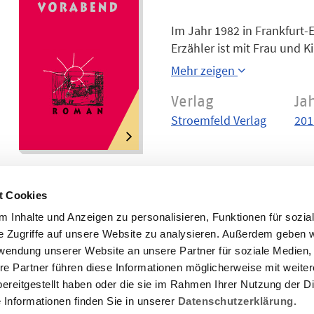
Im Jahr 1982 in Frankfurt
Erzähler ist mit Frau und K
Wochenende, bevor die Freu
Mehr zeigen
müde. Will schlafen. Um i
dazu die Stimmen in seine
Verlag
Ja
Und wir begleiten ihn in d
Stroemfeld Verlag
201
nach dem Krieg und bis in d
versunkenes Land. Man muß
Menschen. Ein ganzes Zeita
t Cookies
 Inhalte und Anzeigen zu personalisieren, Funktionen für sozia
e Zugriffe auf unsere Website zu analysieren. Außerdem geben w
rwendung unserer Website an unsere Partner für soziale Medien
re Partner führen diese Informationen möglicherweise mit weite
ereitgestellt haben oder die sie im Rahmen Ihrer Nutzung der D
Informationen finden Sie in unserer
Datenschutzerklärung.