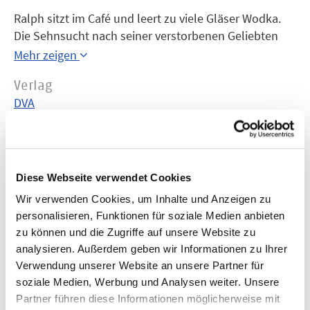
Ralph sitzt im Café und leert zu viele Gläser Wodka.
Die Sehnsucht nach seiner verstorbenen Geliebten
hatte ihn ins Totenreich geführt. Seit er von dort
Mehr zeigen
zurückgeschickt wurde, wird er die Toten nicht mehr
Verlag
los. Selbst im Café treiben sie sich um ihn herum.
DVA
Andy Warhol und Jim Morrison sind mit von der
Partie, die Eltern und natürlich seine Geliebte. Ein
Jahr
Roman voller Einfallsreichtum und abgründigem Witz.
2006
Diese Webseite verwendet Cookies
Wir verwenden Cookies, um Inhalte und Anzeigen zu
personalisieren, Funktionen für soziale Medien anbieten
zu können und die Zugriffe auf unsere Website zu
analysieren. Außerdem geben wir Informationen zu Ihrer
Verwendung unserer Website an unsere Partner für
soziale Medien, Werbung und Analysen weiter. Unsere
Partner führen diese Informationen möglicherweise mit