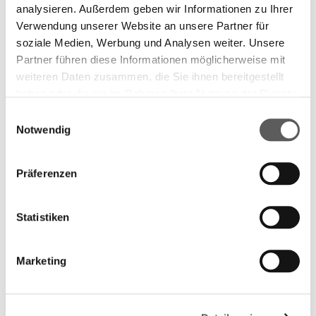
analysieren. Außerdem geben wir Informationen zu Ihrer
Verwendung unserer Website an unsere Partner für
soziale Medien, Werbung und Analysen weiter. Unsere
Partner führen diese Informationen möglicherweise mit
weiteren Daten zusammen, die Sie ihnen bereitgestellt
haben oder die sie im Rahmen Ihrer Nutzung der Dienste
gesammelt haben. Weitere Informationen finden Sie in
Einwilligungsauswahl
unserer
Datenschutzerklärung.
Notwendig
Präferenzen
Statistiken
Marketing
Shortlist 2011
Gegen die Welt