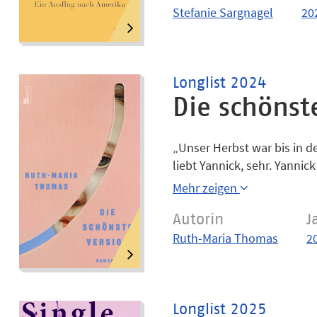
sich auf, das Nichts zu erk
Stefanie Sargnagel
20
freundliche Einheimische, A
Longlist 2024
Die schönst
„Unser Herbst war bis in 
liebt Yannick, sehr. Yannick
machen es anders. Sie mache
Mehr zeigen
alten Kinderzimmer „mit p
sich, wie es so weit komme
Autorin
J
Aufwachsen in der Lausitz.
Ruth-Maria Thomas
2
Auf Freundinnen, die sie d
Yannicks Hände sich um ihr
Introspektion: Ruth-Maria
Körper, Begierden und tief
Longlist 2025