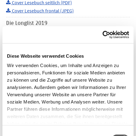
Cover Lesebuch seitlich (PDF)
Cover Lesebuch frontal (JPEG)
Die Longlist 2019
Die Liste der 20 nominierten Romane
Longlist 2019 (PDF)
Longlist 2019 mit ISBN (PDF)
Longlist 2019 mit ISBN (Excel)
Diese Webseite verwendet Cookies
Logo "Nominiert" Deutscher Buchpreis 2019
Wir verwenden Cookies, um Inhalte und Anzeigen zu
Logo "Nominiert" als PNG
personalisieren, Funktionen für soziale Medien anbieten
zu können und die Zugriffe auf unsere Website zu
Animationen
analysieren. Außerdem geben wir Informationen zu Ihrer
Cover der nominierten Titel mit Nominiert-Siegel
Verwendung unserer Website an unsere Partner für
Nora Bossong: Schutzzone (mp4-Dateiformat)
soziale Medien, Werbung und Analysen weiter. Unsere
Jan Peter Bremer: Der junge Doktorand (mp4-
Partner führen diese Informationen möglicherweise mit
Dateiformat)
weiteren Daten zusammen, die Sie ihnen bereitgestellt
Raphaela Edelbauer: Das flüssige Land (mp4-
haben oder die sie im Rahmen Ihrer Nutzung der Dienste
Dateiformat)
gesammelt haben. Weitere Informationen finden Sie in
Einwilligungsauswahl