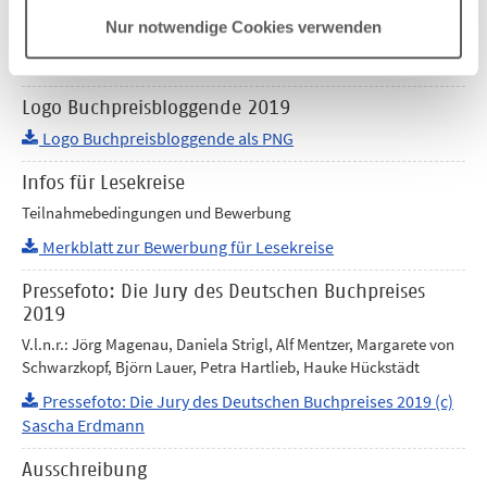
Dateiformat)
Nur notwendige Cookies verwenden
Norbert Zähringer: Wo wir waren (mp4-Dateiformat)
Tom Zürcher: Mobbing Dick (mp4-Dateiformat)
Logo Buchpreisbloggende 2019
Logo Buchpreisbloggende als PNG
Infos für Lesekreise
Teilnahmebedingungen und Bewerbung
Merkblatt zur Bewerbung für Lesekreise
Pressefoto: Die Jury des Deutschen Buchpreises
2019
V.l.n.r.: Jörg Magenau, Daniela Strigl, Alf Mentzer, Margarete von
Schwarzkopf, Björn Lauer, Petra Hartlieb, Hauke Hückstädt
Pressefoto: Die Jury des Deutschen Buchpreises 2019 (c)
Sascha Erdmann
Ausschreibung