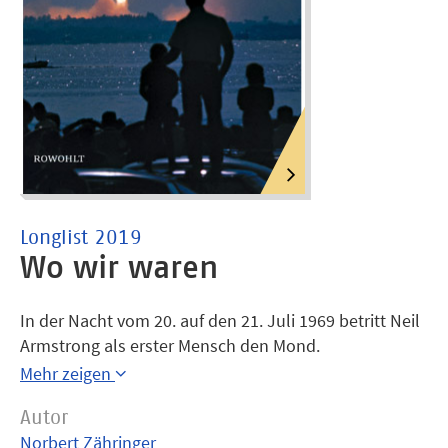
Longlist 2019
Wo wir waren
In der Nacht vom 20. auf den 21. Juli 1969 betritt Neil
Armstrong als erster Mensch den Mond.
Abermillionen verfolgen auf der Erde die
Mehr zeigen
Fernsehübertragung. Das machen sich einige zunutze.
Autor
Martha Rohn etwa, wegen Mordes verurteilt,
Norbert Zähringer
entkommt in jener fernsehstillen Nacht aus dem