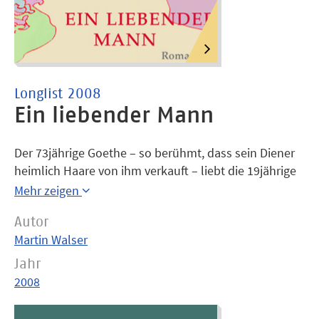
Longlist 2008
Ein liebender Mann
Der 73jährige Goethe – so berühmt, dass sein Diener
heimlich Haare von ihm verkauft – liebt die 19jährige
Ulrike von Levetzow. 1823 in Marienbad werden
Mehr zeigen
Blicke getauscht, Worte gewechselt, die beiden
Autor
küssen einander. Wie jäh ist da die Enttäuschung, als
Martin Walser
er begreifen muss, dass er wegen seines Alters kaum
Aussichten hat. Walsers Roman erzählt die Geschichte
Jahr
einer unmöglichen Liebe: bewegend, aufwühlend und
2008
zart.