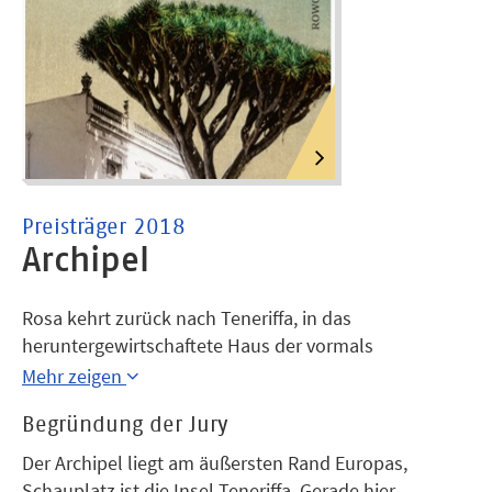
Preisträger 2018
Archipel
Rosa kehrt zurück nach Teneriffa, in das
heruntergewirtschaftete Haus der vormals
einflussreichen Bernadottes. Rosa sucht. Was, weiß
Mehr zeigen
sie nicht genau. Ihr Großvater Julio war Kurier im
Begründung der Jury
Bürgerkrieg, war Gefangener der Faschisten, er floh
und kam wieder, und heute hütet er die letzte
Der Archipel liegt am äußersten Rand Europas,
Lebenspforte der Alten von der Insel. Einer, der
Schauplatz ist die Insel Teneriffa. Gerade hier