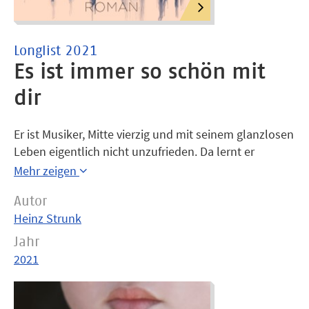
Longlist 2021
Es ist immer so schön mit
dir
Er ist Musiker, Mitte vierzig und mit seinem glanzlosen
Leben eigentlich nicht unzufrieden. Da lernt er
Vanessa kennen, Schauspielerin, jung und strahlend
Mehr zeigen
schön. Und unerklärlicherweise interessiert sie sich
Autor
für ihn. Sie versucht ihn zu überreden, es noch einmal
Heinz Strunk
zu wagen. Und er: Verliebt sich, verlässt seine
Freundin und beginnt eine Affäre. Chaos und Glück
Jahr
werden immer größer, denn Vanessa ist beides für
2021
ihn. Doch er kommt nicht los von dieser Frau und
ihren Dämonen. Liegt das am Ende gar nicht an
Vanessa, sondern an ihm selbst?