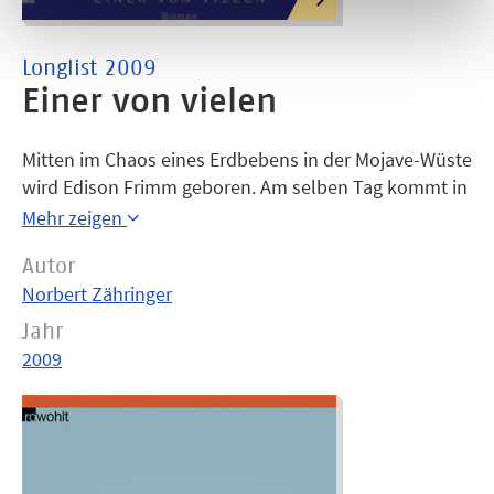
Longlist 2009
Einer von vielen
Mitten im Chaos eines Erdbebens in der Mojave-Wüste
wird Edison Frimm geboren. Am selben Tag kommt in
einem Berliner Mietshaus Siegfried zur Welt, auch er
Mehr zeigen
in schwierigen Zeiten, nämlich in der Rezession der
Autor
Weimarer Republik. Noch am Abend wird sein Vater
Norbert Zähringer
umgebracht. So nimmt eine jahrzehntelange
Kriminalgeschichte ihren Lauf ? und es beginnen zwei
Jahr
Lebenswege, die sich später, im Himmel über Berlin,
2009
kreuzen werden.