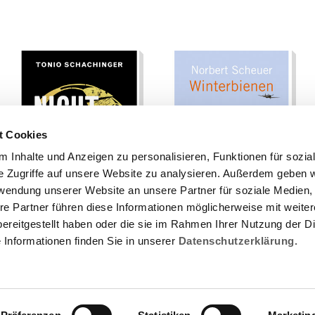
sind auch HERKUNF
entgegen. "Herkun
Professorin, die M
wieder neu erzähl
bestochen werden
eines Europas de
Grundschule für dr
Eichendorff. Ein S
t Cookies
 Inhalte und Anzeigen zu personalisieren, Funktionen für sozia
e Zugriffe auf unsere Website zu analysieren. Außerdem geben w
rwendung unserer Website an unsere Partner für soziale Medien
re Partner führen diese Informationen möglicherweise mit weite
ereitgestellt haben oder die sie im Rahmen Ihrer Nutzung der D
Informationen finden Sie in unserer
Datenschutzerklärung.
tschen Buchhandels