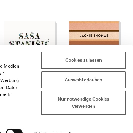
T: ein Flößer, ein Bremser, eine Marxismus-
ft" zeichnet das Bild einer Gegenwart, die sich immer
arx vergessen hat. Ein bosnischer Polizist, der gern
t. Ein "Selbstporträt mit Ahnen" wird so zum Roman
 möchte. Ein Wehrmachtssoldat, der Milch mag. Eine
r Lebenswege."
ei Schüler. Ein Nationalismus. Ein Yugo. Ein Tito. Ein
aša Stanišić.
Cookies zulassen
le Medien
ir
Auswahl erlauben
, Werbung
ren Daten
ienste
Nur notwendige Cookies
verwenden
Contact
ǀ
Imprint
ǀ
Privacy Policy