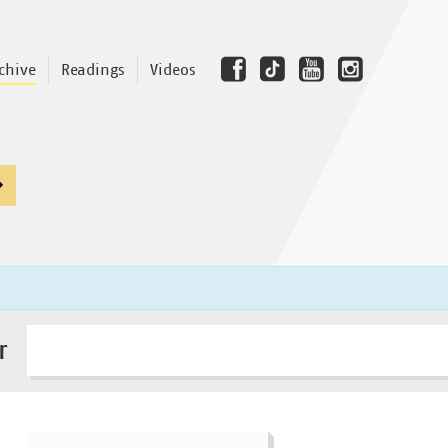
chive
Readings
Videos
r