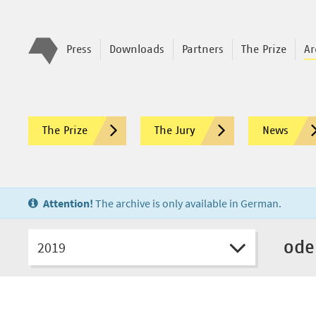
Press
Downloads
Partners
The Prize
Ar
The Prize
The Jury
News
Attention!
The archive is only available in German.
2019
ode