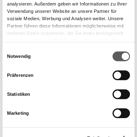
analysieren. Außerdem geben wir Informationen zu Ihrer
Verwendung unserer Website an unsere Partner für
soziale Medien, Werbung und Analysen weiter. Unsere
Partner führen diese Informationen möglicherweise mit
weiteren Daten zusammen, die Sie ihnen bereitgestellt
haben oder die sie im Rahmen Ihrer Nutzung der Dienste
gesammelt haben. Weitere Informationen finden Sie in
Einwilligungsauswahl
unserer
Datenschutzerklärung.
Notwendig
Präferenzen
Statistiken
Marketing
Shortlist 2018
Der Vogelgott