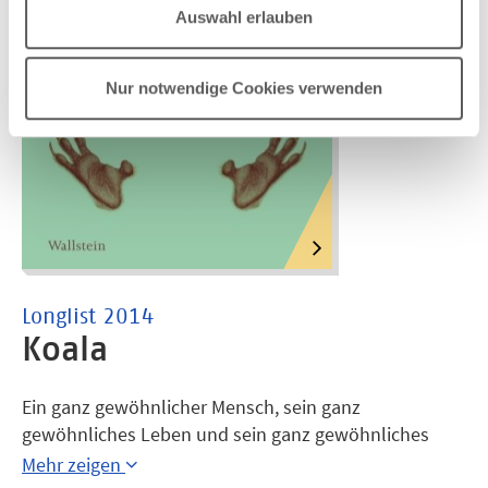
Auswahl erlauben
Nur notwendige Cookies verwenden
Longlist 2014
Koala
Ein ganz gewöhnlicher Mensch, sein ganz
gewöhnliches Leben und sein ganz gewöhnliches
Ende. Aber nichts an dieser Geschichte in Lukas
Mehr zeigen