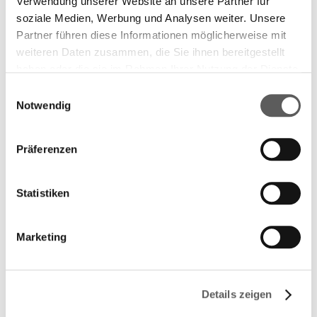
Verwendung unserer Website an unsere Partner für
soziale Medien, Werbung und Analysen weiter. Unsere
Partner führen diese Informationen möglicherweise mit
weiteren Daten zusammen, die Sie ihnen bereitgestellt
haben oder die sie im Rahmen Ihrer Nutzung der Dienste
gesammelt haben. Weitere Informationen finden Sie in
Einwilligungsauswahl
unserer
Datenschutzerklärung.
Notwendig
Präferenzen
Statistiken
Marketing
Details zeigen
Shortlist 2008