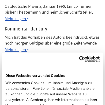
Ostdeutsche Provinz, Januar 1990. Enrico Türmer,
bisher Theatermann und heimlicher Schriftsteller,
heuert bei einer Zeitung an und stürzt sich ins tätige
Mehr zeigen
Leben. Von dieser Wende in Zeiten des Umbruchs
Kommentar der Jury
erzählen die Briefe Türmers, die er an drei geliebte
Personen schreibt. Dabei entsteht, wovon Türmer so
Mich hat das Vorhaben des Autors beeindruckt, etwas
lange geträumt hat: der Roman seines Lebens.
noch morgen Gültiges über eine große Zeitenwende
Schulze entwirft ein Panorama von der
zu sagen. Dies tut er mit literarischen Mitteln, die
Mehr zeigen
Geburtsstunde unserer heutigen Zeit.
umso raffinierter sind, je einfacher sie scheinen.
Verlag
Schulze schreibt nicht sentimental, anekdotisch oder
Berlin Verlag
reißerisch, sondern schildert die Wende als eine Reihe
von Alltagsereignissen. Das macht „Neue Leben“ zum
Jahr
Diese Webseite verwendet Cookies
bisher einzigen gelungenen Wenderoman.
2006
Wir verwenden Cookies, um Inhalte und Anzeigen zu
personalisieren, Funktionen für soziale Medien anbieten
zu können und die Zugriffe auf unsere Website zu
analysieren. Außerdem geben wir Informationen zu Ihrer