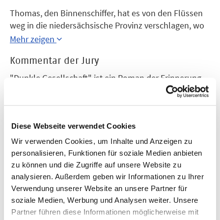
Thomas, den Binnenschiffer, hat es von den Flüssen
weg in die niedersächsische Provinz verschlagen, wo
ihn nachts die Unruhe aus dem Haus treibt. In zehn
Mehr zeigen
Regennächten erinnert er sich an Stationen der Reise,
Kommentar der Jury
auf die ihn das Leben geschickt hat. Immer wieder ist
er dabei schwarz gekleideten Leuten begegnet, eben
"Dunkle Gesellschaft" ist ein Roman der Erinnerung,
jener dunklen Gesellschaft, vor der ihn schon sein
der zugleich eine gänzlich andere Gegenwart
Großvater gewarnt hatte.
auslotet. Gegen Ende seines Lebens verschlägt es
Mehr zeigen
Binnenschiffer Thomas in die deutsche Provinz;
Verlag
nachts treibt ihn die Unruhe um, das Nahen einer
Diese Webseite verwendet Cookies
Frankfurter Verlagsanstalt
„dunklen Gesellschaft“. Das Unheimliche wird bei
Wir verwenden Cookies, um Inhalte und Anzeigen zu
Loschütz nie mit Andeutungen abgehakt, sondern ist
personalisieren, Funktionen für soziale Medien anbieten
Jahr
Teil einer Sprachmusik in Moll, die das Buch
zu können und die Zugriffe auf unsere Website zu
2005
durchzieht: als Fluss in einer Landschaft, leer wie das
analysieren. Außerdem geben wir Informationen zu Ihrer
Geschwätz der Politik. Diese hat dem Land die Seele
Verwendung unserer Website an unsere Partner für
geraubt, die der Autor ihm in seinem Roman neu
soziale Medien, Werbung und Analysen weiter. Unsere
einhaucht.
Partner führen diese Informationen möglicherweise mit