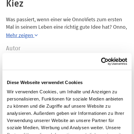
Kiez
Was passiert, wenn einer wie OnnoViets zum ersten
Mal in seinem Leben eine richtig gute Idee hat? Onno,
Mitte 50, Hartz-IV-Empfänger, Noppensockenträger
Mehr zeigen
und ungeschlagener König einer Hamburg-
Autor
Eppendorfschen Pingpong-Runde, bekennender
Frank Schulz
Nicht-Schwitzer, leicht phobisch, hat das Finanzamt
im Nacken, den Geburtstag seiner Frau Edda vor
Jahr
Augen und eine Eingebung aus dem Fernsehen: Er
2012
wird Privatdetektiv! Seine geplagten Sportsfreunde
Diese Webseite verwendet Cookies
vom Tischtennis ahnen Ungutes. Aus langjähriger
Wir verwenden Cookies, um Inhalte und Anzeigen zu
Erfahrung. Dennoch verhilft einer von ihnen Onno zu
personalisieren, Funktionen für soziale Medien anbieten
seinem ersten Fall: Der Popmagnat Nick Dolan
zu können und die Zugriffe auf unsere Website zu
argwöhnt Untreue seiner aktuellen Flamme, Onno
analysieren. Außerdem geben wir Informationen zu Ihrer
soll ein Beweisfoto von ihr und dem Liebhaber liefern.
Verwendung unserer Website an unsere Partner für
Und Onno hat Glück, schon bald wird er Dolans
soziale Medien, Werbung und Analysen weiter. Unsere
Nebenbuhler ansichtig. Allerdings ist der Kerl mit dem