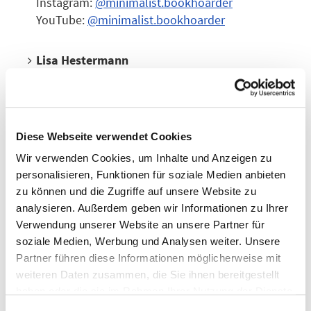
Instagram:
@minimalist.bookhoarder
YouTube:
@minimalist.bookhoarder
Lisa Hestermann
Instagram:
@mitkaffeeundkafka
Lale Kempendorf
Instagram:
@laleliest
Diese Webseite verwendet Cookies
Wir verwenden Cookies, um Inhalte und Anzeigen zu
Berna Kiliçli
personalisieren, Funktionen für soziale Medien anbieten
Instagram:
@bernainbuechern
zu können und die Zugriffe auf unsere Website zu
analysieren. Außerdem geben wir Informationen zu Ihrer
Verwendung unserer Website an unsere Partner für
Vanessa Nisanat Knauer
soziale Medien, Werbung und Analysen weiter. Unsere
Instagram:
@nisanatreads
Partner führen diese Informationen möglicherweise mit
weiteren Daten zusammen, die Sie ihnen bereitgestellt
Linda König
haben oder die sie im Rahmen Ihrer Nutzung der Dienste
Instagram:
@linda.koenigliest
gesammelt haben. Weitere Informationen finden Sie in