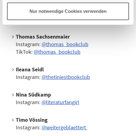
Julina Pletziger
Nur notwendige Cookies verwenden
YouTube:
@julinapril
Thomas Sachsenmaier
Instagram:
@thomas_bookclub
TikTok:
@thomas_bookclub
Ileana Seidl
Instagram:
@thetiniestbookclub
Nina Südkamp
Instagram:
@literaturfangirl
Timo Vössing
Instagram:
@weitergeblaettert