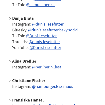
TikTok:
@samuel.benke
Dunja Brala
Instagram:
@dunis.lesefutter
Bluesky:
@dunislesefutter.bsky.social
TikTok:
@Duni.Lesefutter
Threads:
@dunis.lesefutter
YouTube:
@DunisLesefutter
Alina Dreßler
Instagram:
@berlinerin.liest
Christiane Fischer
Instagram:
@hamburger.lesemaus
Franziska Hansel