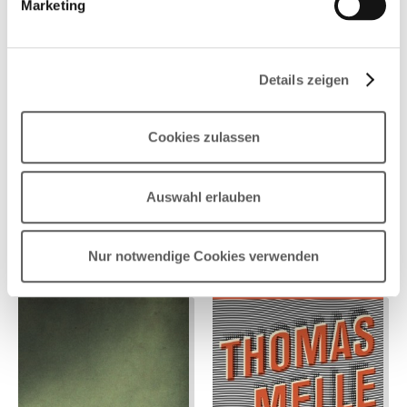
Marketing
Ostseeflüchtlinge, die bei ihrer Flucht ums Leben
kamen. Lutz Seilers erster Roman überzeugt durch
seine vollkommen eigenständige poetische Sprache,
seine sinnliche Intensität und Welthaltigkeit.“
Details zeigen
Cookies zulassen
Auswahl erlauben
Nur notwendige Cookies verwenden